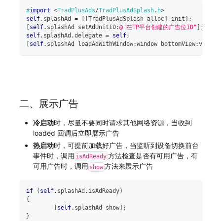
#
import
<
TradPlusAds
/
TradPlusAdSplash
.
h
>
self
.
splashAd 
=
[
[
TradPlusAdSplash alloc
]
 init
]
;
[
self
.
splashAd setAdUnitID
:
@"在TP平台创建的广告位ID"
]
;
self
.
splashAd
.
delegate 
=
self
;
[
self
.
splashAd loadAdWithWindow
:
window bottomView
:
view
]
;
二、展示广告
冷启动
时，尽量不要同时请求其他网络资源，当收到
loaded 回调后立即展示广告
热启动
时，可提前加载好广告，当监听到设备切换前台
事件时，调用
方法检查是否有可用广告，有
isAdReady
可用广告时，调用
方法来展示广告
show
if
(
self
.
splashAd
.
isAdReady
)
{
[
self
.
splashAd show
]
;
}