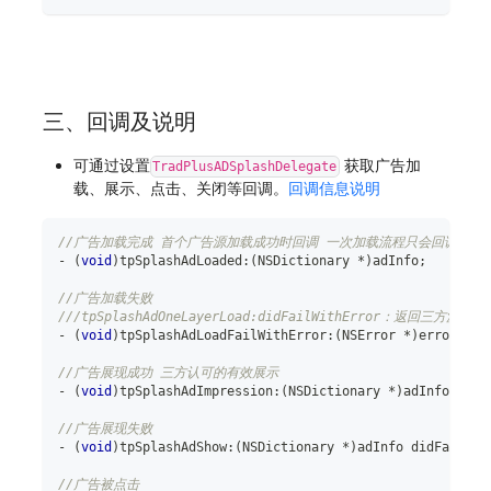
三、回调及说明
可通过设置
获取广告加
TradPlusADSplashDelegate
载、展示、点击、关闭等回调。
回调信息说明
//广告加载完成 首个广告源加载成功时回调 一次加载流程只会回调一次
-
(
void
)
tpSplashAdLoaded
:
(
NSDictionary 
*
)
adInfo
;
//广告加载失败
///tpSplashAdOneLayerLoad:didFailWithError：返回三方源的
-
(
void
)
tpSplashAdLoadFailWithError
:
(
NSError 
*
)
error
;
//广告展现成功 三方认可的有效展示
-
(
void
)
tpSplashAdImpression
:
(
NSDictionary 
*
)
adInfo
;
//广告展现失败
-
(
void
)
tpSplashAdShow
:
(
NSDictionary 
*
)
adInfo didFailWit
//广告被点击