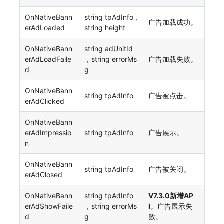
OnNativeBann
string tpAdInfo ,
广告加载成功。
erAdLoaded
string height
OnNativeBann
string adUnitId
erAdLoadFaile
，string errorMs
广告加载失败。
d
g
OnNativeBann
string tpAdInfo
广告被点击。
erAdClicked
OnNativeBann
erAdImpressio
string tpAdInfo
广告展示。
n
OnNativeBann
string tpAdInfo
广告被关闭。
erAdClosed
OnNativeBann
string tpAdInfo
V7.3.0新增AP
erAdShowFaile
，string errorMs
I
。广告展示失
d
g
败。