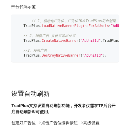
部分代码示范
// 1、初始化广告位，广告位ID在TradPlus后台创建
    TradPlus
.
LoadNativeBannerPluginsForAdUnits
(
"AdUnitId
// 2、加载广告 并设置弹出位置
    TradPlus
.
CreateNativeBanner
(
"AdUnitId"
,
TradPlus
.
AdPo
//3、释放广告
    TradPlus
.
DestroyNativeBanner
(
"AdUnitId"
)
;
设置自动刷新
TradPlus支持设置自动刷新功能，开发者仅需在TP后台开
启自动刷新即可使用。
创建好广告位——>点击广告位编辑按钮——>高级设置