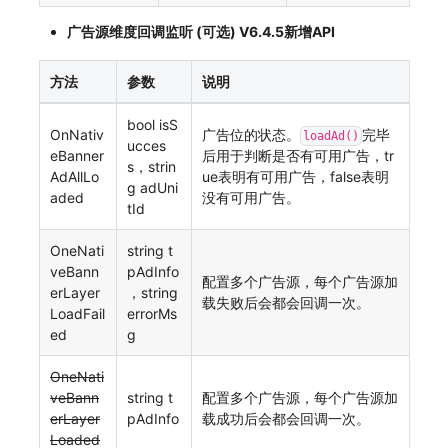
广告源维度回调监听 (可选) V6.4.5新增API
方法
参数
说明
bool isS
OnNativ
广告位的状态。
完毕
loadAd()
ucces
eBanner
后用于判断是否有可用广告，tr
s，strin
AdAllLo
ue表明有可用广告，false表明
g adUni
aded
没有可用广告。
tId
OneNati
string t
veBann
pAdInfo
配置多个广告源，每个广告源加
erLayer
，string
载失败后会都会回调一次。
LoadFail
errorMs
ed
g
OneNati
veBann
string t
配置多个广告源，每个广告源加
erLayer
pAdInfo
载成功后会都会回调一次。
Loaded