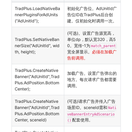
TradPlus.LoadNativeBa
初始化广告位。AdUnitId广
nnerPluginsForAdUnits
告位ID在TradPlus后台创
("AdUnitId");
建。仅初始化时调用一次。
(可选)。设置广告源宽高，
TradPlus.SetNativeBan
单位dp，默认宽320，高5
nerSize("AdUnitId", wid
0。宽传-1为
match_parent
th, height);
宽全屏显示。
必须在加载广
告前调用。
TradPlus.CreateNative
加载广告。设置广告弹出的
Banner("AdUnitId",Trad
地方。每次请求广告都需要
Plus.AdPosition.Bottom
调用。
Center);
TradPlus.CreateNative
(可选)请求广告并传入广告
Banner("AdUnitId",Trad
场景ID。sceneId需和
Nati
Plus.AdPosition.Bottom
veBannerEntryAdScenario
Center, sceneId)
配套使用。
()