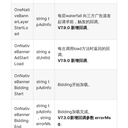
OneNati
veBann
每层waterfall 向三方广告源发
string t
erLayer
起请求前，触发的回调。
pAdInfo
StartLo
V7.9.0 新增回调
。
ad
OnNativ
每次调用load方法时返回的回
eBanner
string a
调。
AdStart
dUnitId
V7.9.0 新增回调
。
Load
OnNativ
eBanner
string t
Bidding开始加载。
Bidding
pAdInfo
Start
string t
OnNativ
pAdInfo
Bidding加载完成。
eBanner
，string
V7.3.0新增回调参数 errorMs
Bidding
errorMs
g
。
End