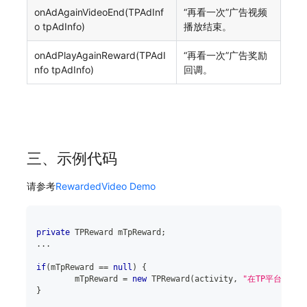
onAdAgainVideoEnd(TPAdInf
“再看一次”广告视频
o tpAdInfo)
播放结束。
onAdPlayAgainReward(TPAdI
“再看一次”广告奖励
nfo tpAdInfo)
回调。
三、示例代码
请参考
RewardedVideo Demo
private
TPReward
 mTpReward
;
.
.
.
if
(
mTpReward 
==
null
)
{
	mTpReward 
=
new
TPReward
(
activity
,
"在TP平台创建的
}