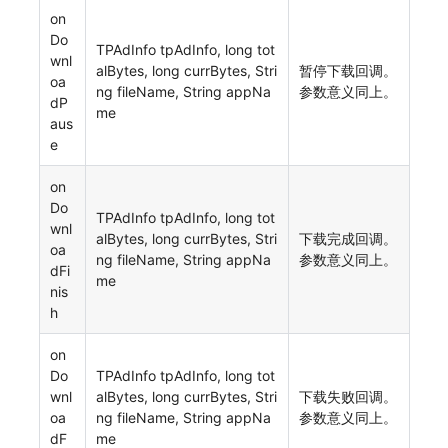
on
Do
TPAdInfo tpAdInfo, long tot
wnl
alBytes, long currBytes, Stri
暂停下载回调。
oa
ng fileName, String appNa
参数意义同上。
dP
me
aus
e
on
Do
TPAdInfo tpAdInfo, long tot
wnl
alBytes, long currBytes, Stri
下载完成回调。
oa
ng fileName, String appNa
参数意义同上。
dFi
me
nis
h
on
Do
TPAdInfo tpAdInfo, long tot
wnl
alBytes, long currBytes, Stri
下载失败回调。
oa
ng fileName, String appNa
参数意义同上。
dF
me