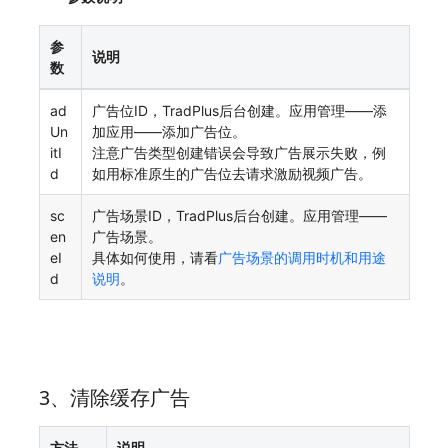
参
说明
数
ad
广告位ID，TradPlus后台创建。应用管理——添
Un
加应用——添加广告位。
itI
注意广告类型创建错误会导致广告展示失败，例
d
如用标准原生的广告位去请求激励视频广告。
sc
广告场景ID，TradPlus后台创建。应用管理——
en
广告场景。
eI
具体如何使用，请看
广告场景的调用时机和用途
d
说明
。
3、清除缓存广告
方法
说明