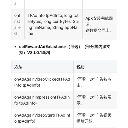
ail
onI
TPAdInfo tpAdInfo, long tot
Apk安装完成回
nst
alBytes, long currBytes, Stri
调。
alle
ng fileName, String appNa
参数意义同上。
d
me
setRewardAdExListener（可选）（部分国内源支
持）V8.1.0.1新增
方法
说明
onAdAgainVideoClicked(TPAd
“再看一次”广告被点
Info tpAdInfo)
击。
onAdAgainImpression(TPAdIn
“再看一次”广告被展
fo tpAdInfo)
示。
onAdAgainVideoStart(TPAdInf
“再看一次”广告视频
o tpAdInfo)
播放开始。