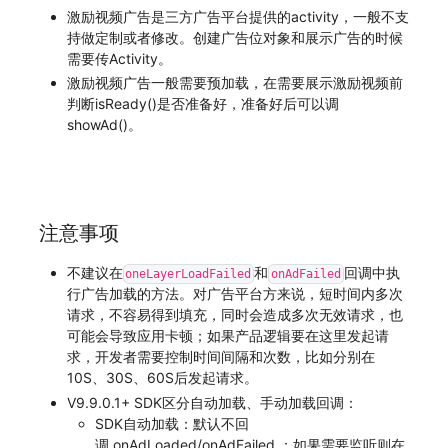
激励视频广告是三方广告平台提供的activity，一般不支
持做定制或者修改。创建广告位对象和展示广告的时候
需要传Activity。
激励视频广告一般需要预加载，在需要展示激励视频前
判断isReady()是否准备好，准备好后可以调
showAd()。
注意事项
不建议在
和
回调中执
oneLayerLoadFailed
onAdFailed
行广告加载的方法。对广告平台方来说，短时间内多次
请求，不容易得到填充，同时会造成多次无效请求，也
可能会导致应用卡顿；如果产品逻辑要在这里发起请
求，开发者需要控制时间间隔和次数，比如分别在
10S、30S、60S后发起请求。
V9.9.0.1+ SDK区分自动加载、手动加载回调：
SDK自动加载：默认不回
调 onAdLoaded/onAdFailed ；如果需要监听则在