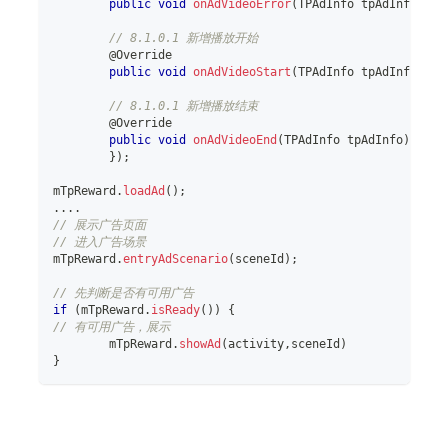
public
void
onAdVideoError
(
TPAdInfo
 tpAdInfo
,
TPA
// 8.1.0.1 新增播放开始
@Override
public
void
onAdVideoStart
(
TPAdInfo
 tpAdInfo
)
{
}
// 8.1.0.1 新增播放结束
@Override
public
void
onAdVideoEnd
(
TPAdInfo
 tpAdInfo
)
{
}
}
)
;
mTpReward
.
loadAd
(
)
;
.
.
.
.
// 展示广告页面
// 进入广告场景
mTpReward
.
entryAdScenario
(
sceneId
)
;
// 先判断是否有可用广告
if
(
mTpReward
.
isReady
(
)
)
{
// 有可用广告，展示
	mTpReward
.
showAd
(
activity
,
sceneId
)
}