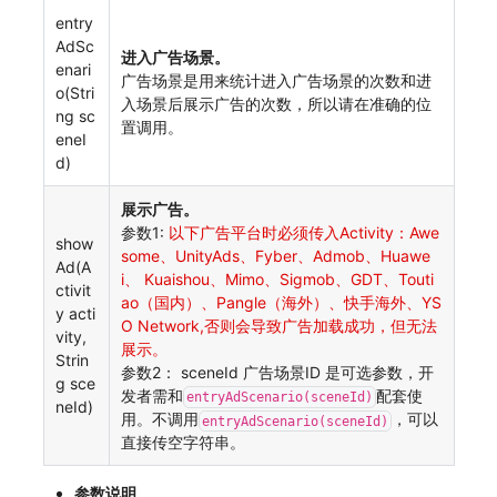
entry
AdSc
进入广告场景。
enari
广告场景是用来统计进入广告场景的次数和进
o(Stri
入场景后展示广告的次数，所以请在准确的位
ng sc
置调用。
eneI
d)
展示广告。
参数1:
以下广告平台时必须传入Activity：Awe
show
some、UnityAds、Fyber、Admob、Huawe
Ad(A
i、 Kuaishou、Mimo、Sigmob、GDT、Touti
ctivit
ao（国内）、Pangle（海外）、快手海外、YS
y acti
O Network,否则会导致广告加载成功，但无法
vity,
展示。
Strin
参数2： sceneId 广告场景ID 是可选参数，开
g sce
发者需和
配套使
entryAdScenario(sceneId)
neId)
用。不调用
，可以
entryAdScenario(sceneId)
直接传空字符串。
参数说明