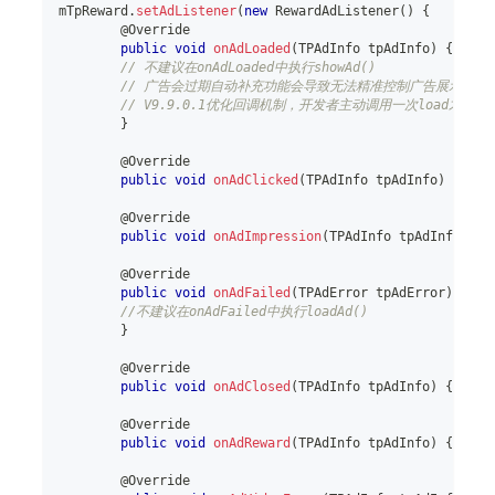
mTpReward
.
setAdListener
(
new
RewardAdListener
(
)
{
@Override
public
void
onAdLoaded
(
TPAdInfo
 tpAdInfo
)
{
// 不建议在onAdLoaded中执行showAd()
// 广告会过期自动补充功能会导致无法精准控制广告展示的时
// V9.9.0.1优化回调机制，开发者主动调用一次load才会对
}
@Override
public
void
onAdClicked
(
TPAdInfo
 tpAdInfo
)
{
}
@Override
public
void
onAdImpression
(
TPAdInfo
 tpAdInfo
)
{
}
@Override
public
void
onAdFailed
(
TPAdError
 tpAdError
)
{
//不建议在onAdFailed中执行loadAd()
}
@Override
public
void
onAdClosed
(
TPAdInfo
 tpAdInfo
)
{
}
@Override
public
void
onAdReward
(
TPAdInfo
 tpAdInfo
)
{
}
@Override