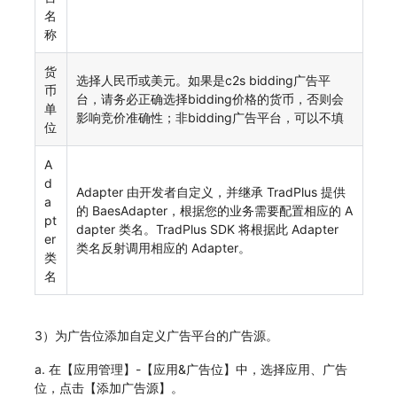
名
称
货
选择人民币或美元。如果是c2s bidding广告平
币
台，请务必正确选择bidding价格的货币，否则会
单
影响竞价准确性；非bidding广告平台，可以不填
位
A
d
Adapter 由开发者自定义，并继承 TradPlus 提供
a
的 BaesAdapter，根据您的业务需要配置相应的 A
pt
dapter 类名。TradPlus SDK 将根据此 Adapter
er
类名反射调用相应的 Adapter。
类
名
3）为广告位添加自定义广告平台的广告源。
a. 在【应用管理】-【应用&广告位】中，选择应用、广告
位，点击【添加广告源】。