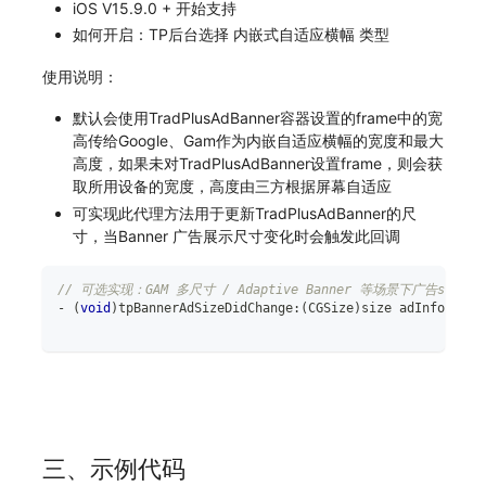
iOS V15.9.0 + 开始支持
如何开启：TP后台选择 内嵌式自适应横幅 类型
使用说明：
默认会使用TradPlusAdBanner容器设置的frame中的宽
高传给Google、Gam作为内嵌自适应横幅的宽度和最大
高度，如果未对TradPlusAdBanner设置frame，则会获
取所用设备的宽度，高度由三方根据屏幕自适应
可实现此代理方法用于更新TradPlusAdBanner的尺
寸，当Banner 广告展示尺寸变化时会触发此回调
// 可选实现：GAM 多尺寸 / Adaptive Banner 等场景下广告si
-
(
void
)
tpBannerAdSizeDidChange
:
(
CGSize
)
size adInfo
:
(
NSD
三、示例代码