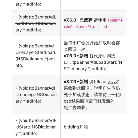
ary *)adInfo;
- (void)tpBannerAdL
v7.6.0+已废弃
请使用
tpBanne
oadStart:(NSDiction
rAdOneLayerStartLoad:
ary *)adInfo;
当每个广告源开始加载时会都
- (void)tpBannerAd
会回调一次。
OneLayerStartLoad:
v7.6.0+新增
替代原回调接
(NSDictionary *)adI
口：tpBannerAdLoadStart:(N
nfo;
SDictionary *)adInfo;
v8.7.0+新增
调用load之后如
- (void)tpBannerAdI
果收到此回调，说明广告位仍
sLoading:(NSDiction
处于加载状态，请等待上一轮l
ary *)adInfo;
oad结果回调后再触发新的一
轮广告加载。
- (void)tpBannerAdB
idStart:(NSDictionar
bidding开始
y *)adInfo;