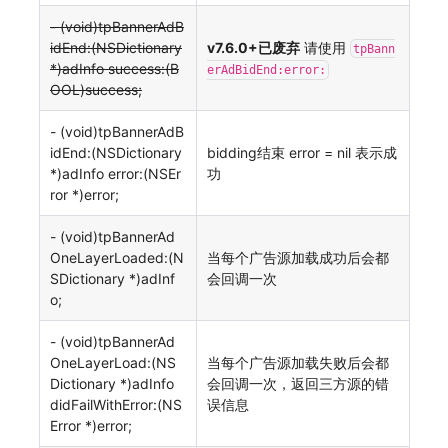
- (void)tpBannerAdB
idEnd:(NSDictionary
v7.6.0+已废弃
请使用
tpBann
*)adInfo success:(B
erAdBidEnd:error:
OOL)success;
- (void)tpBannerAdB
idEnd:(NSDictionary
bidding结束 error = nil 表示成
*)adInfo error:(NSEr
功
ror *)error;
- (void)tpBannerAd
OneLayerLoaded:(N
当每个广告源加载成功后会都
SDictionary *)adInf
会回调一次
o;
- (void)tpBannerAd
OneLayerLoad:(NS
当每个广告源加载失败后会都
Dictionary *)adInfo
会回调一次，返回三方源的错
didFailWithError:(NS
误信息
Error *)error;