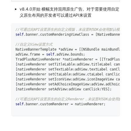
v8.4.0开始 横幅支持混用原生广告。对于需要使用自定
义原生布局的开发者可以通过API来设置
//可通过此API设置原生的自定义模版，未设置时SDK会使用默认模版进行
self
.
banner
.
customRenderingViewClass 
=
[
NativeBannerTemp
//自定义View设置方式
NativeBannerTemplate 
*
adView 
=
[
[
NSBundle mainBundle
]
 lo
adView
.
frame 
=
self
.
adView
.
bounds
;
TradPlusNativeRenderer 
*
nativeRenderer 
=
[
[
TradPlusNativ
[
nativeRenderer setTitleLable
:
adView
.
titleLabel canClick
[
nativeRenderer setTextLable
:
adView
.
textLabel canClick
:
Y
[
nativeRenderer setCtaLable
:
adView
.
ctaLabel canClick
:
YES
[
nativeRenderer setIconView
:
adView
.
iconImageView canClic
[
nativeRenderer setAdChoiceImageView
:
adView
.
adChoiceImag
[
nativeRenderer setAdView
:
adView canClick
:
YES
]
;
//可通过此API设置原生的自定义Renderer，未设置时SDK会使用默认
self
.
banner
.
customRenderer 
=
 nativeRenderer
;