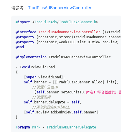
请参考：
TradPlusAdBannerViewController
#
import
<
TradPlusAds
/
TradPlusAdBanner
.
h
>
@interface
TradPlusAdBannerViewController
(
)
<
TradPlusADB
@property
(
nonatomic
,
strong
)
TradPlusAdBanner 
*
banner
;
@property
(
nonatomic
,
weak
)
IBOutlet UIView 
*
adView
;
@end
@implementation
 TradPlusAdBannerViewController
-
(
void
)
viewDidLoad
{
[
super
 viewDidLoad
]
;
self
.
banner 
=
[
[
TradPlusAdBanner alloc
]
 init
]
;
//设置广告位ID
[
self
.
banner setAdUnitID
:
@"在TP平台创建的广告位ID"
//设置回调
self
.
banner
.
delegate 
=
self
;
//添加到指定UIView上
[
self
.
adView addSubview
:
self
.
banner
]
;
}
#
pragma
mark 
-
 TradPlusADBannerDelegate