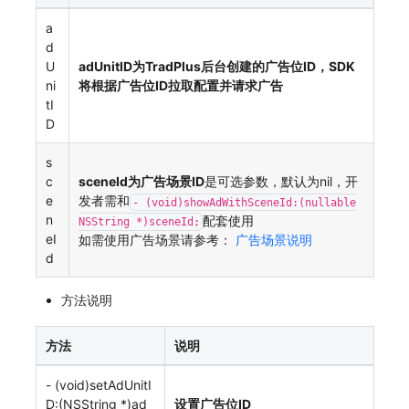
a
d
U
adUnitID为TradPlus后台创建的广告位ID，SDK
ni
将根据广告位ID拉取配置并请求广告
tI
D
s
c
sceneId为广告场景ID
是可选参数，默认为nil，开
e
发者需和
- (void)showAdWithSceneId:(nullable
n
配套使用
NSString *)sceneId;
eI
如需使用广告场景请参考：
广告场景说明
d
方法说明
方法
说明
- (void)setAdUnitI
D:(NSString *)ad
设置广告位ID