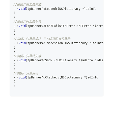
//横幅广告加载完成
-
(
void
)
tpBannerAdLoaded
:
(
NSDictionary 
*
)
adInfo
{
}
//横幅广告加载失败
-
(
void
)
tpBannerAdLoadFailWithError
:
(
NSError 
*
)
error
{
}
//横幅广告展示成功 三方认可的有效展示
-
(
void
)
tpBannerAdImpression
:
(
NSDictionary 
*
)
adInfo
{
}
//横幅广告展现失败
-
(
void
)
tpBannerAdShow
:
(
NSDictionary 
*
)
adInfo didFailWit
{
}
//横幅广告被点击
-
(
void
)
tpBannerAdClicked
:
(
NSDictionary 
*
)
adInfo
{
}