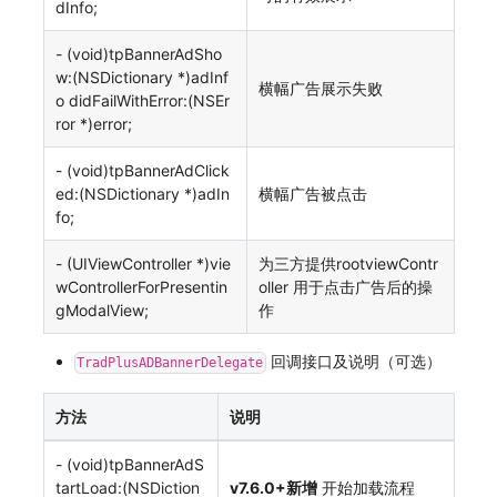
dInfo;
- (void)tpBannerAdSho
w:(NSDictionary *)adInf
横幅广告展示失败
o didFailWithError:(NSEr
ror *)error;
- (void)tpBannerAdClick
ed:(NSDictionary *)adIn
横幅广告被点击
fo;
- (UIViewController *)vie
为三方提供rootviewContr
wControllerForPresentin
oller 用于点击广告后的操
gModalView;
作
回调接口及说明（可选）
TradPlusADBannerDelegate
方法
说明
- (void)tpBannerAdS
tartLoad:(NSDiction
v7.6.0+新增
开始加载流程