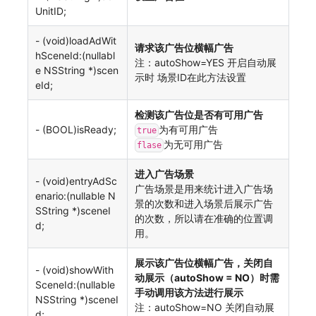
UnitID;
- (void)loadAdWit
请求该广告位横幅广告
hSceneId:(nullabl
注：autoShow=YES 开启自动展
e NSString *)scen
示时 场景ID在此方法设置
eId;
检测该广告位是否有可用广告
- (BOOL)isReady;
为有可用广告
true
为无可用广告
flase
进入广告场景
- (void)entryAdSc
广告场景是用来统计进入广告场
enario:(nullable N
景的次数和进入场景后展示广告
SString *)sceneI
的次数，所以请在准确的位置调
d;
用。
展示该广告位横幅广告，关闭自
- (void)showWith
动展示（autoShow = NO）时需
SceneId:(nullable
手动调用该方法进行展示
NSString *)sceneI
注：autoShow=NO 关闭自动展
d;