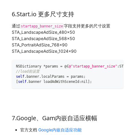
6.Start.io 更多尺寸支持
通过
字段支持更多的尺寸设置
startapp_banner_size
STA_LandscapeAdSize_480x50
STA_LandscapeAdSize_568x50
STA_PortraitAdSize_768x90
STA_LandscapeAdSize_1024x90
NSDictionary 
*
params 
=
@
{
@"startapp_banner_size"
:
STA_Lan
//load前设置
self
.
banner
.
localParams 
=
 params
;
[
self
.
banner loadAdWithSceneId
:
nil
]
;
7.Google、Gam内嵌自适应横幅
官方文档
Google内嵌自适应功能