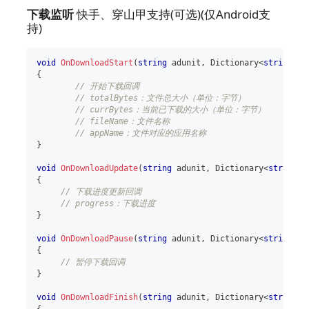
下载监听
快手、穿山甲支持(可选)(仅Android支
持)
void
OnDownloadStart
(
string
 adunit
,
Dictionary
<
string
,
o
{
// 开始下载回调
// totalBytes：文件总大小（单位：字节）
// currBytes：当前已下载的大小（单位：字节）
// fileName：文件名称
// appName：文件对应的应用名称
}
void
OnDownloadUpdate
(
string
 adunit
,
Dictionary
<
string
,
{
// 下载进度更新回调
// progress：下载进度
}
void
OnDownloadPause
(
string
 adunit
,
Dictionary
<
string
,
o
{
// 暂停下载回调
}
void
OnDownloadFinish
(
string
 adunit
,
Dictionary
<
string
,
{