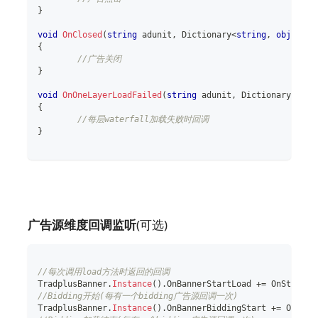
}
void
OnClosed
(
string
 adunit
,
Dictionary
<
string
,
object
>
 
{
//广告关闭
}
void
OnOneLayerLoadFailed
(
string
 adunit
,
Dictionary
<
stri
{
//每层waterfall加载失败时回调
}
广告源维度回调监听
(可选)
//每次调用load方法时返回的回调 
TradplusBanner
.
Instance
(
)
.
OnBannerStartLoad 
+=
 OnStartLo
//Bidding开始(每有一个bidding广告源回调一次)
TradplusBanner
.
Instance
(
)
.
OnBannerBiddingStart 
+=
 OnBidd