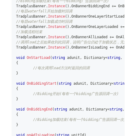
//Bidding加载结束(每有一个bidding广告源回调一次)
TradplusBanner
.
Instance
(
)
.
OnBannerBiddingEnd 
+=
 OnBiddin
//每层waterfall开始加载时回调
TradplusBanner
.
Instance
(
)
.
OnBannerOneLayerStartLoad 
+=
 O
//每层waterfall加载成功时回调
TradplusBanner
.
Instance
(
)
.
OnBannerOneLayerLoaded 
+=
 OnOn
//加载流程结束
TradplusBanner
.
Instance
(
)
.
OnBannerAllLoaded 
+=
 OnAllLoad
//调用load之后如果收到此回调，说明广告位仍处于加载状态，无法触发新
TradplusBanner
.
Instance
(
)
.
OnBannerIsLoading 
+=
 OnAdIsLoa
void
OnStartLoad
(
string
 adunit
,
Dictionary
<
string
,
objec
{
//每次调用load方法时返回的回调 
}
void
OnBiddingStart
(
string
 adunit
,
Dictionary
<
string
,
ob
{
//Bidding开始(每有一个bidding广告源回调一次)
}
void
OnBiddingEnd
(
string
 adunit
,
Dictionary
<
string
,
obje
{
//Bidding加载结束(每有一个bidding广告源回调一次)
}
void
onAdIsLoading
(
string
 unitId
)