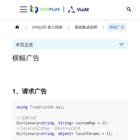
Unity3D 接入指南
基础集成说明
横幅广告
本页总览
横幅广告
1、请求广告
using
TradplusSDK
.
Api
;
//流量分组
Dictionary
<
string
,
string
>
 customMap 
=
{
}
;
//local自定义Map，仅Android支持
Dictionary
<
string
,
object
>
 localParams 
=
{
}
;