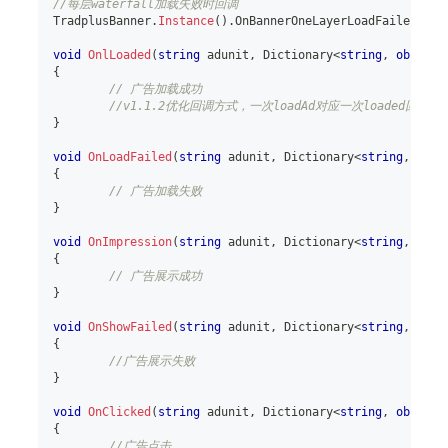
//每层waterfall加载失败时回调
TradplusBanner
.
Instance
(
)
.
OnBannerOneLayerLoadFailed 
+=
 
void
OnlLoaded
(
string
 adunit
,
Dictionary
<
string
,
object
>
{
// 广告加载成功
//v1.1.2优化回调方式，一次loadAd对应一次loaded回调
}
void
OnLoadFailed
(
string
 adunit
,
Dictionary
<
string
,
obje
{
// 广告加载失败
}
void
OnImpression
(
string
 adunit
,
Dictionary
<
string
,
obje
{
// 广告展示成功
}
void
OnShowFailed
(
string
 adunit
,
Dictionary
<
string
,
obje
{
//广告展示失败
}
void
OnClicked
(
string
 adunit
,
Dictionary
<
string
,
object
>
{
//广告点击