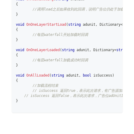
{
//调用load之后如果收到此回调，说明广告位仍处于加载状态，
}
void
OnOneLayerStartLoad
(
string
 adunit
,
Dictionary
<
strin
{
//每层waterfall开始加载时回调
}
void
OnOneLayerLoaded
(
string
 adunit
,
Dictionary
<
string
,
{
//每层waterfall加载成功时回调
}
void
OnAllLoaded
(
string
 adunit
,
bool
 isSuccess
)
{
//加载流程结束
// isSuccess 返回true，表示此次请求，有广告源加载成功
// isSuccess 返回false，表示此次请求，广告位adUnitId
}