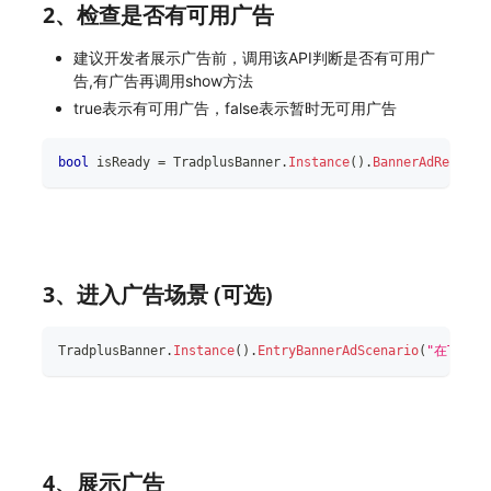
2、检查是否有可用广告
建议开发者展示广告前，调用该API判断是否有可用广
告,有广告再调用show方法
true表示有可用广告，false表示暂时无可用广告
bool
 isReady 
=
 TradplusBanner
.
Instance
(
)
.
BannerAdReady
(
"
3、进入广告场景 (可选)
TradplusBanner
.
Instance
(
)
.
EntryBannerAdScenario
(
"在TP平
4、展示广告