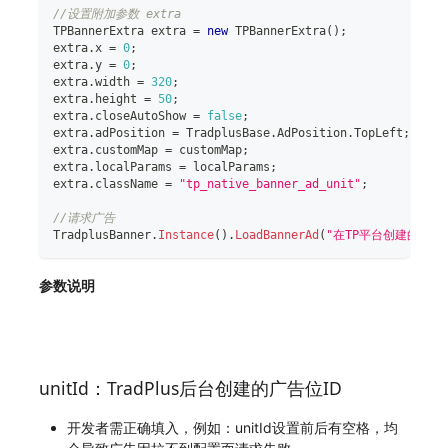
//设置附加参数 extra
TPBannerExtra
 extra 
=
new
TPBannerExtra
(
)
;
extra
.
x 
=
0
;
extra
.
y 
=
0
;
extra
.
width 
=
320
;
extra
.
height 
=
50
;
extra
.
closeAutoShow 
=
false
;
extra
.
adPosition 
=
 TradplusBase
.
AdPosition
.
TopLeft
;
extra
.
customMap 
=
 customMap
;
extra
.
localParams 
=
 localParams
;
extra
.
className 
=
"tp_native_banner_ad_unit"
;
//请求广告
TradplusBanner
.
Instance
(
)
.
LoadBannerAd
(
"在TP平台创建的广告位
参数说明
unitId：TradPlus后台创建的广告位ID
开发者需正确填入，例如：unitId设置前后有空格，均